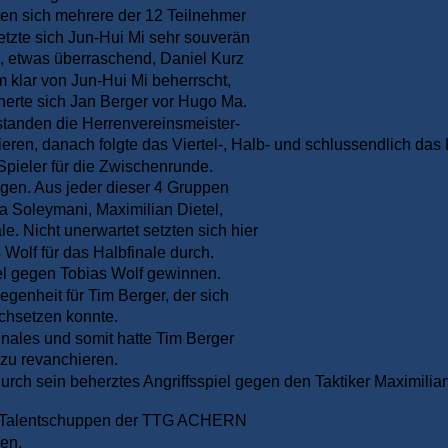
ften sich mehrere der 12 Teilnehmer
etzte sich Jun-Hui Mi sehr souverän
, etwas überraschend, Daniel Kurz
m klar von Jun-Hui Mi beherrscht,
cherte sich Jan Berger vor Hugo Ma.
tanden die Herrenvereinsmeister-
ren, danach folgte das Viertel-, Halb- und schlussendlich das 
Spieler für die Zwischenrunde.
gen. Aus jeder dieser 4 Gruppen
a Soleymani, Maximilian Dietel,
e. Nicht unerwartet setzten sich hier
Wolf für das Halbfinale durch.
tel gegen Tobias Wolf gewinnen.
egenheit für Tim Berger, der sich
chsetzen konnte.
inales und somit hatte Tim Berger
 zu revanchieren.
urch sein beherztes Angriffsspiel gegen den Taktiker Maximilian
dem Talentschuppen der TTG ACHERN
en.