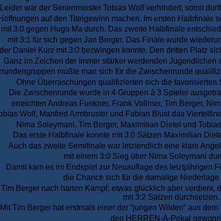
Leider war der Serienmeister Tobias Wolf verhindert, somit dur
Hoffnungen auf den Titelgewinn machen. Im ersten Halbfinale s
mit 3:0 gegen Hugo Ma durch. Das zweite Halbfinale entschied
mit 3:1 für sich gegen Jan Berger. Das Finale wurde wiederu
der Daniel Kurz mit 3:0 bezwingen konnte. Den dritten Platz si
Ganz im Zeichen der immer stärker werdenden Jugendlichen s
orrundengruppen mußte man sich für die Zwischenrunde qualifizie
Ohne Überraschungen qualifizierten sich die favorisierten 
Die Zwischenrunde wurde in 4 Gruppen á 3 Spieler ausgetra
erreichten Andreas Funkner, Frank Vollmer, Tim Berger, Nim
obias Wolf, Manfred Armbruster und Fabian Blust das Viertelfinal
Nima Soleymani, Tim Berger, Maximilian Dietel und Tobias 
Das erste Halbfinale konnte mit 3:0 Sätzen Maximilian Die
Auch das zweite Semifinale war letztendlich eine klare Angel
mit einem 3:0 Sieg über Nima Soleymani dur
Damit kam es im Endspiel zur Neuauflage des letztjährigen F
die Chance sich für die damalige Niederlage
Tim Berger nach harten Kampf, etwas glücklich aber verdient, d
mit 3:2 Sätzen durchsetzen.
Mit Tim Berger hat erstmals einer der “jungen Wilden“ aus 
den HERREN-A-Pokal gewonn