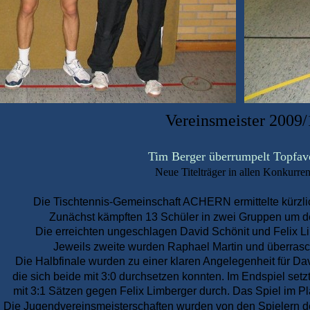
Vereinsmeister 2009/
Tim Berger überrumpelt Topfavo
Neue Titelträger in allen Konkurre
Die Tischtennis-Gemeinschaft ACHERN ermittelte kürzlic
Zunächst kämpften 13 Schüler in zwei Gruppen um de
Die erreichten ungeschlagen David Schönit und Felix L
Jeweils zweite wurden Raphael Martin und überras
Die Halbfinale wurden zu einer klaren Angelegenheit für Da
die sich beide mit 3:0 durchsetzen konnten. Im Endspiel setz
mit 3:1 Sätzen gegen Felix Limberger durch. Das Spiel im P
Die Jugendvereinsmeisterschaften wurden von den Spielern d