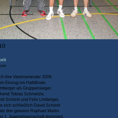
10
rit
nzen
h ihre Vereinsmeister 2009.
n Einzug ins Halbfinale.
imberger als Gruppensieger.
chend Tobias Schmelzle.
vid Schönit und Felix Limberger,
te sich schließlich David Schönit
latz drei gewann Raphael Martin.
er 1. Jugendmannschaft dominiert.