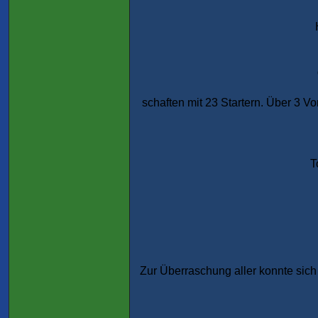
schaften mit 23 Startern. Über 3 V
T
Zur Überraschung aller konnte sich 